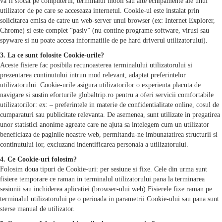
va fi stocat pe computerul, terminalul mobil sau alte echipamente ale unui
utilizator de pe care se acceseaza internetul. Cookie-ul este instalat prin
solicitarea emisa de catre un web-server unui browser (ex: Internet Explorer,
Chrome) si este complet “pasiv” (nu contine programe software, virusi sau
spyware si nu poate accesa informatiile de pe hard driverul utilizatorului).
3. La ce sunt folosite Cookie-urile?
Aceste fisiere fac posibila recunoasterea terminalului utilizatorului si
prezentarea continutului intrun mod relevant, adaptat preferintelor
utilizatorului. Cookie-urile asigura utilizatorilor o experienta placuta de
navigare si sustin eforturile globaltrip.ro pentru a oferi servicii comfortabile
utilizatorilor: ex: – preferintele in materie de confidentialitate online, cosul de
cumparaturi sau publicitate relevanta. De asemenea, sunt utilizate in pregatirea
unor statistici anonime agreate care ne ajuta sa intelegem cum un utilizator
beneficiaza de paginile noastre web, permitandu-ne imbunatatirea structurii si
continutului lor, excluzand indentificarea personala a utilizatorului.
4. Ce Cookie-uri folosim?
Folosim doua tipuri de Cookie-uri: per sesiune si fixe. Cele din urma sunt
fisiere temporare ce raman in terminalul utilizatorului pana la terminarea
sesiunii sau inchiderea aplicatiei (browser-ului web).Fisierele fixe raman pe
terminalul utilizatorului pe o perioada in parametrii Cookie-ului sau pana sunt
sterse manual de utilizator.