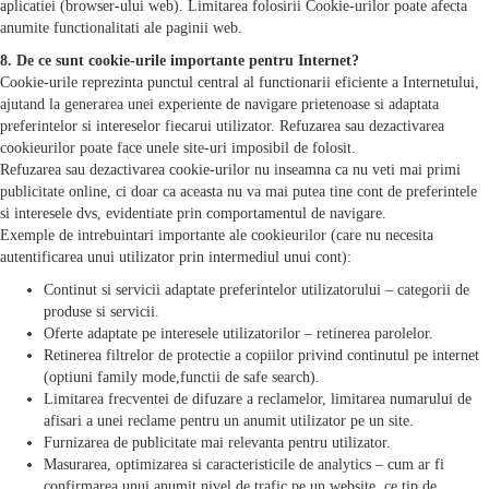
aplicatiei (browser-ului web). Limitarea folosirii Cookie-urilor poate afecta
anumite functionalitati ale paginii web.
8. De ce sunt cookie-urile importante pentru Internet?
Cookie-urile reprezinta punctul central al functionarii eficiente a Internetului,
ajutand la generarea unei experiente de navigare prietenoase si adaptata
preferintelor si intereselor fiecarui utilizator. Refuzarea sau dezactivarea
cookieurilor poate face unele site-uri imposibil de folosit.
Refuzarea sau dezactivarea cookie-urilor nu inseamna ca nu veti mai primi
publicitate online, ci doar ca aceasta nu va mai putea tine cont de preferintele
si interesele dvs, evidentiate prin comportamentul de navigare.
Exemple de intrebuintari importante ale cookieurilor (care nu necesita
autentificarea unui utilizator prin intermediul unui cont):
Continut si servicii adaptate preferintelor utilizatorului – categorii de
produse si servicii.
Oferte adaptate pe interesele utilizatorilor – retinerea parolelor.
Retinerea filtrelor de protectie a copiilor privind continutul pe internet
(optiuni family mode,functii de safe search).
Limitarea frecventei de difuzare a reclamelor, limitarea numarului de
afisari a unei reclame pentru un anumit utilizator pe un site.
Furnizarea de publicitate mai relevanta pentru utilizator.
Masurarea, optimizarea si caracteristicile de analytics – cum ar fi
confirmarea unui anumit nivel de trafic pe un website, ce tip de