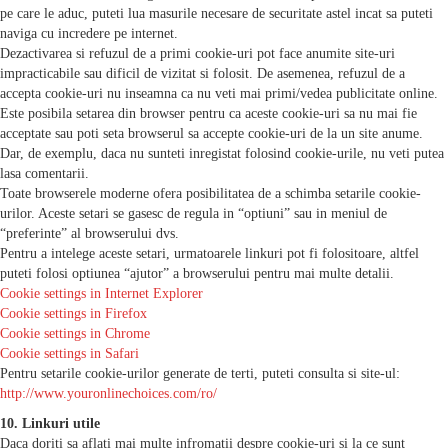
pe care le aduc, puteti lua masurile necesare de securitate astel incat sa puteti
naviga cu incredere pe internet.
Dezactivarea si refuzul de a primi cookie-uri pot face anumite site-uri
impracticabile sau dificil de vizitat si folosit. De asemenea, refuzul de a
accepta cookie-uri nu inseamna ca nu veti mai primi/vedea publicitate online.
Este posibila setarea din browser pentru ca aceste cookie-uri sa nu mai fie
acceptate sau poti seta browserul sa accepte cookie-uri de la un site anume.
Dar, de exemplu, daca nu sunteti inregistat folosind cookie-urile, nu veti putea
lasa comentarii.
Toate browserele moderne ofera posibilitatea de a schimba setarile cookie-
urilor. Aceste setari se gasesc de regula in “optiuni” sau in meniul de
“preferinte” al browserului dvs.
Pentru a intelege aceste setari, urmatoarele linkuri pot fi folositoare, altfel
puteti folosi optiunea “ajutor” a browserului pentru mai multe detalii.
Cookie settings in Internet Explorer
Cookie settings in Firefox
Cookie settings in Chrome
Cookie settings in Safari
Pentru setarile cookie-urilor generate de terti, puteti consulta si site-ul:
http://www.youronlinechoices.com/ro/
10. Linkuri utile
Daca doriti sa aflati mai multe infromatii despre cookie-uri si la ce sunt