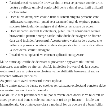
Particularizati-va setarile browserului in ceea ce priveste cookie-urile,
pentru a reflecta un nivel confortabil pentru dvs al securitatii utilizarii
cookie-urilor.
Daca nu va deranjeaza cookie-urile si sunteti singura persoana care
utilizaeaza computerul, puteti seta termene lungi de expirare pentru
stocarea istoricului de navigare si al datelor personale de acces.
Daca impartiti accesul la calculator, puteti lua in considerare setarea
browserului pentru a sterge datele individuale de navigare de fiecare
data cand inchideti browserul. Aceasta este o varianta de a accesa site-
urile care plaseaza cookieuri si de a sterge orice informatie de vizitare
la inchiderea sesiunii navigare.
Instalati-va si updatati-va constant aplicatii antispyware.
Multe dintre aplicatiile de detectare si prevenire a spyware-ului includ
detectarea atacurilor pe site-uri. Astfel, impiedica browserul de la a accesa
website-uri care ar putea sa exploateze vulnerabilitatile browserului sau sa
descarce software periculos.
Asigurati-va ca aveti browserul mereu updatat.
Multe dintre atacurile bazate pe cookies se realizeaza exploatand punctele slabe
ale versiunilor vechi ale browserelor.
Cookie-urile sunt pretutindeni si nu pot fi evitate daca doriti sa va bucurati de
acces pe cele mai bune si cele mai mari site-uri de pe Internet – locale sau
internationale. Cu o intelegere clara a modului lor de operare si a beneficiilor