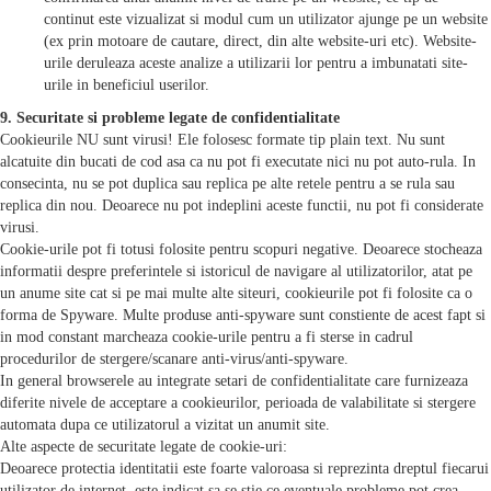
continut este vizualizat si modul cum un utilizator ajunge pe un website
(ex prin motoare de cautare, direct, din alte website-uri etc). Website-
urile deruleaza aceste analize a utilizarii lor pentru a imbunatati site-
urile in beneficiul userilor.
9. Securitate si probleme legate de confidentialitate
Cookieurile NU sunt virusi! Ele folosesc formate tip plain text. Nu sunt
alcatuite din bucati de cod asa ca nu pot fi executate nici nu pot auto-rula. In
consecinta, nu se pot duplica sau replica pe alte retele pentru a se rula sau
replica din nou. Deoarece nu pot indeplini aceste functii, nu pot fi considerate
virusi.
Cookie-urile pot fi totusi folosite pentru scopuri negative. Deoarece stocheaza
informatii despre preferintele si istoricul de navigare al utilizatorilor, atat pe
un anume site cat si pe mai multe alte siteuri, cookieurile pot fi folosite ca o
forma de Spyware. Multe produse anti-spyware sunt constiente de acest fapt si
in mod constant marcheaza cookie-urile pentru a fi sterse in cadrul
procedurilor de stergere/scanare anti-virus/anti-spyware.
In general browserele au integrate setari de confidentialitate care furnizeaza
diferite nivele de acceptare a cookieurilor, perioada de valabilitate si stergere
automata dupa ce utilizatorul a vizitat un anumit site.
Alte aspecte de securitate legate de cookie-uri:
Deoarece protectia identitatii este foarte valoroasa si reprezinta dreptul fiecarui
utilizator de internet, este indicat sa se stie ce eventuale probleme pot crea